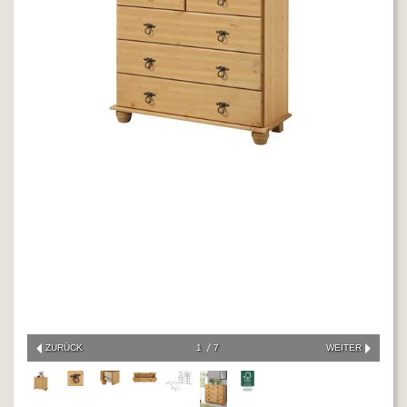
ZURÜCK
1
7
WEITER