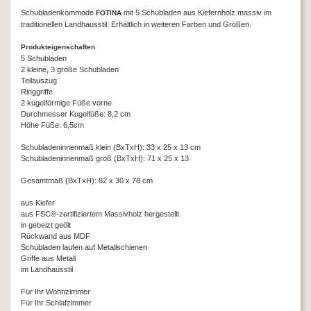
Schubladenkommode
mit 5 Schubladen aus Kiefernholz massiv im
FOTINA
traditionellen Landhausstil. Erhältlich in weiteren Farben und Größen.
Produkteigenschaften
5 Schubladen
2 kleine, 3 große Schubladen
Teilauszug
Ringgriffe
2 kugelförmige Füße vorne
Durchmesser Kugelfüße: 8,2 cm
Höhe Füße: 6,5cm
Schubladeninnenmaß klein (BxTxH): 33 x 25 x 13 cm
Schubladeninnenmaß groß (BxTxH): 71 x 25 x 13
Gesamtmaß (BxTxH): 82 x 30 x 78 cm
aus Kiefer
aus FSC®-zertifiziertem Massivholz hergestellt
in gebeizt geölt
Rückwand aus MDF
Schubladen laufen auf Metallschienen
Griffe aus Metall
im Landhausstil
Für Ihr Wohnzimmer
Für Ihr Schlafzimmer