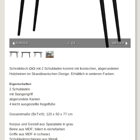
ZURÜCK
1
4
WEITER
Schreibtisch
mit 2 Schubladen kommt mit ikonischen, abgerundeten
CICI
Holzbeinen im Skandinavischen Design. Erhältlich in weiteren Farben.
Eigenschaften
2 Schubladen
mit Stangengriff
abgerundete Kanten
4 leicht ausgestellte Kegelfüße
Gesamtmaße (BxTxH): 120 x 50 x 77 cm
Korpus und Gestell aus Spanplatte in grau
Beine aus MDF; foliert in eichefarben
Griffe aus MDF in schwarz
Schubladenschienen aus Metall